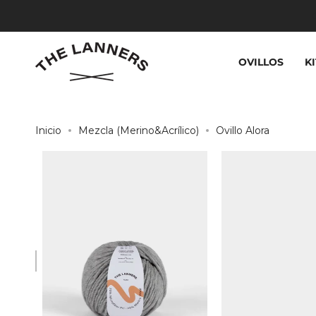
Ir
Ha
al
contenido
OVILLOS
K
Inicio
Mezcla (Merino&Acrílico)
Ovillo Alora