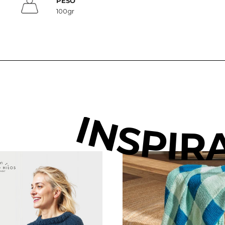
PESO
100gr
INSPIR